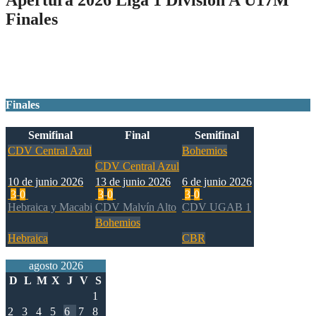
Finales
Ganador
Finales
Semifinal
Final
Semifinal
CDV Central Azul
Bohemios
CDV Central Azul
10 de junio 2026
13 de junio 2026
6 de junio 2026
3
-
0
3
-
0
3
-
0
Hebraica y Macabi
CDV Malvín Alto
CDV UGAB 1
Bohemios
Hebraica
CBR
agosto 2026
D
L
M
X
J
V
S
1
2
3
4
5
6
7
8