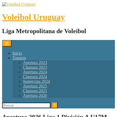
Skip
to
content
Voleibol Uruguay
Liga Metropolitana de Voleibol
Inicio
Torneos
Apertura 2023
Clausura 2023
Apertura 2024
Clausura 2024
Supercopa 2024
Apertura 2025
Clausura 2025
Apertura 2026
Buscar:
Apertura 2026 Liga 1 División A U17M