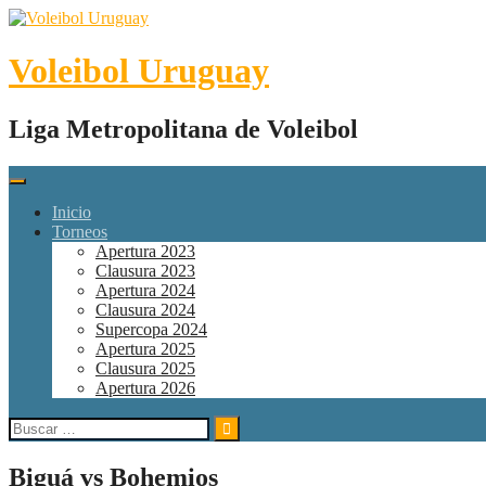
Skip
to
content
Voleibol Uruguay
Liga Metropolitana de Voleibol
Inicio
Torneos
Apertura 2023
Clausura 2023
Apertura 2024
Clausura 2024
Supercopa 2024
Apertura 2025
Clausura 2025
Apertura 2026
Buscar:
Biguá vs Bohemios