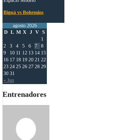
Espacio Modelo
Biguá vs Bohemios
agosto 2026
D
L
M
X
J
V
S
1
2
3
4
5
6
7
8
9
10
11
12
13
14
15
16
17
18
19
20
21
22
23
24
25
26
27
28
29
30
31
« Jun
Entrenadores