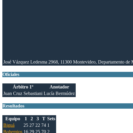
José Vázquez Ledesma 2968, 11300 Montevideo, Departamento de 
Oficiales
Árbitro 1º
Anotador
Juan Cruz Sebastiani
Lucía Bermúdez
Resultados
Equipo
1
2
3
T
Sets
Biguá
25
27
22
74
1
Bohemios
16
29
25
70
2