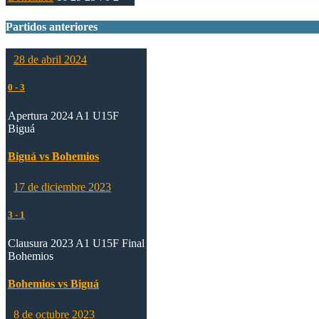
Partidos anteriores
28 de abril 2024
0
-
3
Apertura 2024 A1 U15F
Biguá
Biguá vs Bohemios
17 de diciembre 2023
3
-
1
Clausura 2023 A1 U15F Final
Bohemios
Bohemios vs Biguá
8 de octubre 2023