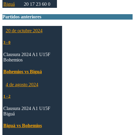
Biguá
20
17
23
60
0
Partidos anteriores
20 de octubre 2024
3
-
0
Clausura 2024 A1 U15F
Bohemios
Bohemios vs Biguá
4 de agosto 2024
1
-
2
Clausura 2024 A1 U15F
Biguá
Biguá vs Bohemios