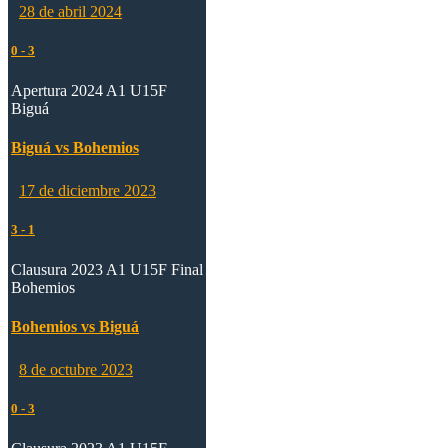
28 de abril 2024
0
-
3
Apertura 2024 A1 U15F
Biguá
Biguá vs Bohemios
17 de diciembre 2023
3
-
1
Clausura 2023 A1 U15F Final
Bohemios
Bohemios vs Biguá
8 de octubre 2023
0
-
3