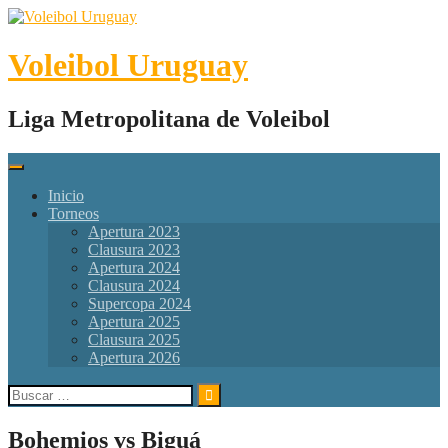
Skip
to
content
Voleibol Uruguay
Liga Metropolitana de Voleibol
Inicio
Torneos
Apertura 2023
Clausura 2023
Apertura 2024
Clausura 2024
Supercopa 2024
Apertura 2025
Clausura 2025
Apertura 2026
Buscar:
Bohemios vs Biguá