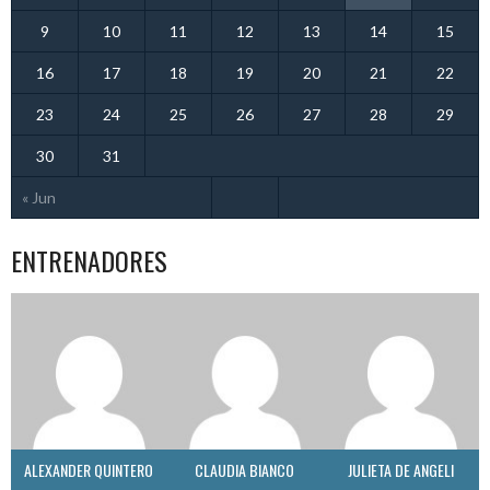
9
10
11
12
13
14
15
16
17
18
19
20
21
22
23
24
25
26
27
28
29
30
31
« Jun
ENTRENADORES
ALEXANDER QUINTERO
CLAUDIA BIANCO
JULIETA DE ANGELI