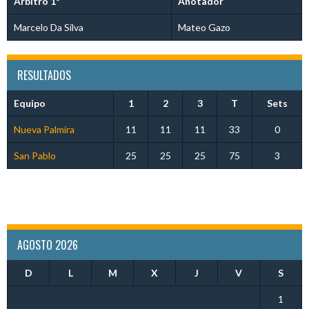
Árbitro 1º
Anotador
Marcelo Da Silva
Mateo Gazo
RESULTADOS
Equipo
1
2
3
T
Sets
Nueva Palmira
11
11
11
33
0
San Pablo
25
25
25
75
3
AGOSTO 2026
D
L
M
X
J
V
S
1