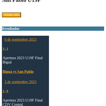
Resultados
6 de septiembre 2023
3
-
1
Apertura 2023 U19F Final
Biguá
Biguá vs San Pablo
2 de septiembre 2023
3
-
0
Apertura 2023 U19F Final
CDV Central