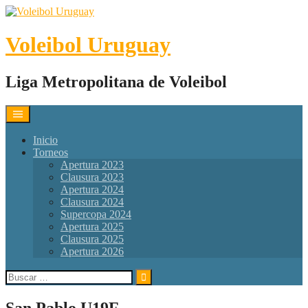
Skip
to
content
Voleibol Uruguay
Liga Metropolitana de Voleibol
Inicio
Torneos
Apertura 2023
Clausura 2023
Apertura 2024
Clausura 2024
Supercopa 2024
Apertura 2025
Clausura 2025
Apertura 2026
Buscar:
San Pablo U19F