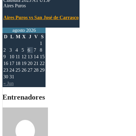
Clausura 2023 A1 U15F
Aires Puros
Aires Puros vs San José de Carrasco
agosto 2026
D
L
M
X
J
V
S
1
2
3
4
5
6
7
8
9
10
11
12
13
14
15
16
17
18
19
20
21
22
23
24
25
26
27
28
29
30
31
« Jun
Entrenadores