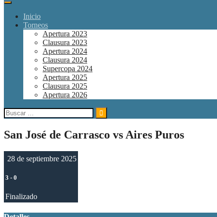
Inicio
Torneos
Apertura 2023
Clausura 2023
Apertura 2024
Clausura 2024
Supercopa 2024
Apertura 2025
Clausura 2025
Apertura 2026
Buscar:
San José de Carrasco vs Aires Puros
28 de septiembre 2025
3
-
0
Finalizado
Detalles