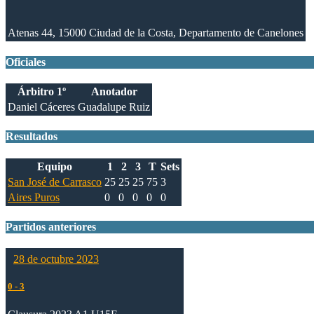
Atenas 44, 15000 Ciudad de la Costa, Departamento de Canelones
Oficiales
Árbitro 1º
Anotador
Daniel Cáceres
Guadalupe Ruiz
Resultados
Equipo
1
2
3
T
Sets
San José de Carrasco
25
25
25
75
3
Aires Puros
0
0
0
0
0
Partidos anteriores
28 de octubre 2023
0
-
3