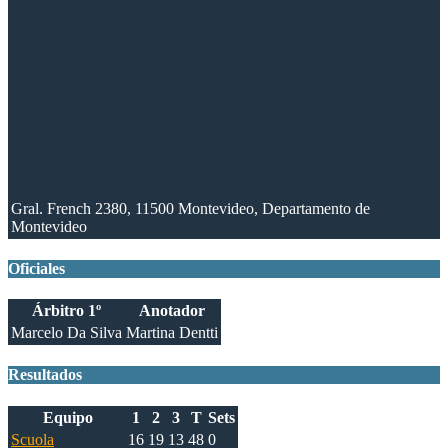
Gral. French 2380, 11500 Montevideo, Departamento de
Montevideo
Oficiales
Árbitro 1º
Anotador
Marcelo Da Silva
Martina Dentti
Resultados
Equipo
1
2
3
T
Sets
Scuola
16
19
13
48
0