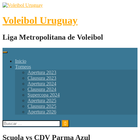
Skip
to
content
Voleibol Uruguay
Liga Metropolitana de Voleibol
Inicio
Torneos
Apertura 2023
Clausura 2023
Apertura 2024
Clausura 2024
Supercopa 2024
Apertura 2025
Clausura 2025
Apertura 2026
Buscar:
Scuola vs CDV Parma Azul