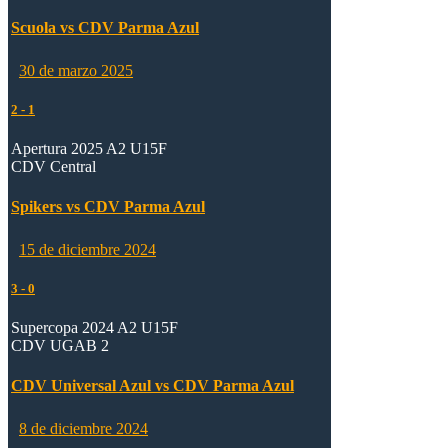
Scuola vs CDV Parma Azul
30 de marzo 2025
2
-
1
Apertura 2025 A2 U15F
CDV Central
Spikers vs CDV Parma Azul
15 de diciembre 2024
3
-
0
Supercopa 2024 A2 U15F
CDV UGAB 2
CDV Universal Azul vs CDV Parma Azul
8 de diciembre 2024