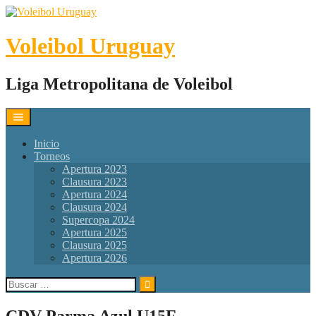
Skip
to
content
Voleibol Uruguay
Liga Metropolitana de Voleibol
Inicio
Torneos
Apertura 2023
Clausura 2023
Apertura 2024
Clausura 2024
Supercopa 2024
Apertura 2025
Clausura 2025
Apertura 2026
Buscar:
CDV Parma Azul U15F