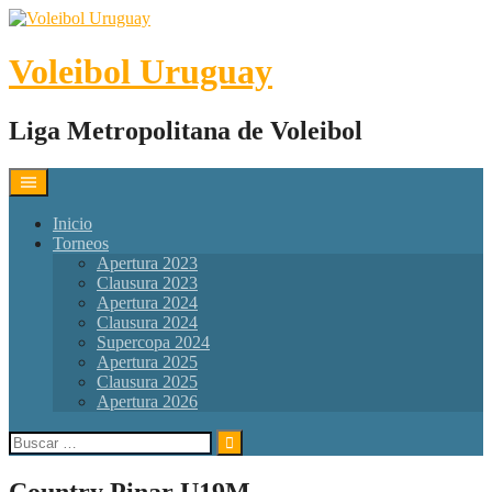
Skip
to
content
Voleibol Uruguay
Liga Metropolitana de Voleibol
Inicio
Torneos
Apertura 2023
Clausura 2023
Apertura 2024
Clausura 2024
Supercopa 2024
Apertura 2025
Clausura 2025
Apertura 2026
Buscar:
Country Pinar U19M