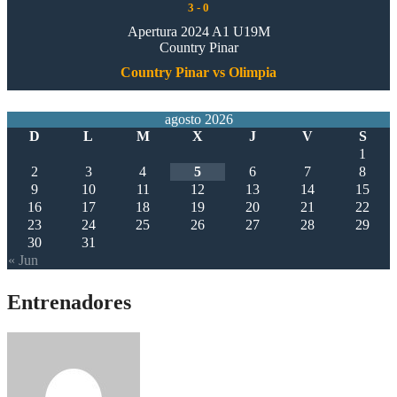
3
-
0
Apertura 2024 A1 U19M
Country Pinar
Country Pinar vs Olimpia
agosto 2026
D
L
M
X
J
V
S
1
2
3
4
5
6
7
8
9
10
11
12
13
14
15
16
17
18
19
20
21
22
23
24
25
26
27
28
29
30
31
« Jun
Entrenadores