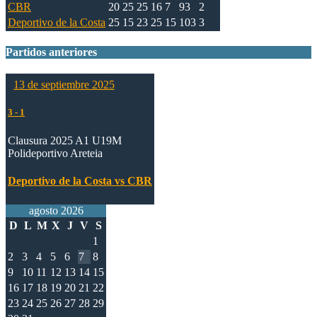
CBR
20
25
25
16
7
93
2
Deportivo de la Costa
25
15
23
25
15
103
3
Partidos anteriores
13 de septiembre 2025
3
-
1
Clausura 2025 A1 U19M
Polideportivo Areteia
Deportivo de la Costa vs CBR
agosto 2026
D
L
M
X
J
V
S
1
2
3
4
5
6
7
8
9
10
11
12
13
14
15
16
17
18
19
20
21
22
23
24
25
26
27
28
29