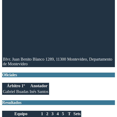
Blvr. Juan Benito Blanco 1289, 11300 Montevideo, Departamento
de Montevideo
Oficiales
Árbitro 1º
Anotador
Gabriel Buadas
Inés Santos
Resultados
Equipo
1
2
3
4
5
T
Sets