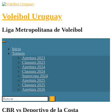
Skip
to
content
Voleibol Uruguay
Liga Metropolitana de Voleibol
Inicio
Torneos
Apertura 2023
Clausura 2023
Apertura 2024
Clausura 2024
Supercopa 2024
Apertura 2025
Clausura 2025
Apertura 2026
Buscar:
CBR vs Deportivo de la Costa