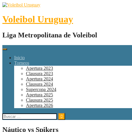
Skip
to
content
Voleibol Uruguay
Liga Metropolitana de Voleibol
Inicio
Torneos
Apertura 2023
Clausura 2023
Apertura 2024
Clausura 2024
Supercopa 2024
Apertura 2025
Clausura 2025
Apertura 2026
Buscar:
Náutico vs Spikers