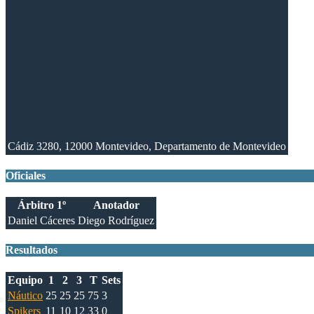
Cádiz 3280, 12000 Montevideo, Departamento de Montevideo
Oficiales
Árbitro 1º
Anotador
Daniel Cáceres
Diego Rodríguez
Resultados
Equipo
1
2
3
T
Sets
Náutico
25
25
25
75
3
Spikers
11
10
12
33
0