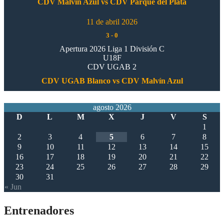
CDV Malvín Azul vs CDV Parque del Plata
11 de abril 2026
3
-
0
Apertura 2026 Liga 1 División C
U18F
CDV UGAB 2
CDV UGAB Blanco vs CDV Malvín Azul
agosto 2026
D
L
M
X
J
V
S
1
2
3
4
5
6
7
8
9
10
11
12
13
14
15
16
17
18
19
20
21
22
23
24
25
26
27
28
29
30
31
« Jun
Entrenadores