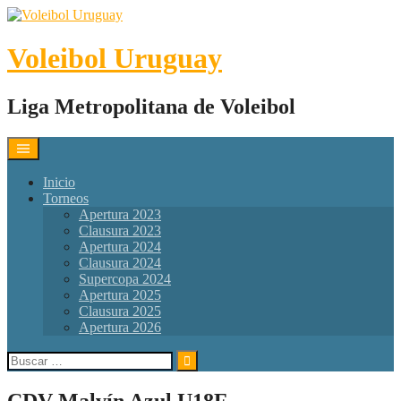
Skip
to
content
Voleibol Uruguay
Liga Metropolitana de Voleibol
Inicio
Torneos
Apertura 2023
Clausura 2023
Apertura 2024
Clausura 2024
Supercopa 2024
Apertura 2025
Clausura 2025
Apertura 2026
Buscar:
CDV Malvín Azul U18F