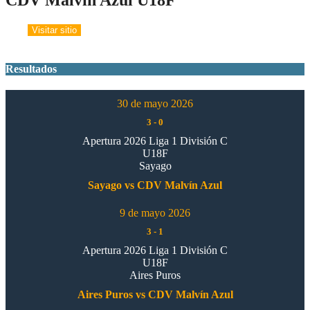
Resultados
30 de mayo 2026
3
-
0
Apertura 2026 Liga 1 División C
U18F
Sayago
Sayago vs CDV Malvín Azul
9 de mayo 2026
3
-
1
Apertura 2026 Liga 1 División C
U18F
Aires Puros
Aires Puros vs CDV Malvín Azul