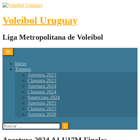
Skip
to
content
Voleibol Uruguay
Liga Metropolitana de Voleibol
Inicio
Torneos
Apertura 2023
Clausura 2023
Apertura 2024
Clausura 2024
Supercopa 2024
Apertura 2025
Clausura 2025
Apertura 2026
Buscar:
Apertura 2024 A1 U17M Finales