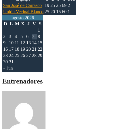
San José de Carrasco
19
25
25
69
2
Unión Vecinal Blanco
25
20
15
60
1
agosto 2026
D
L
M
X
J
V
S
1
2
3
4
5
6
7
8
9
10
11
12
13
14
15
16
17
18
19
20
21
22
23
24
25
26
27
28
29
30
31
« Jun
Entrenadores