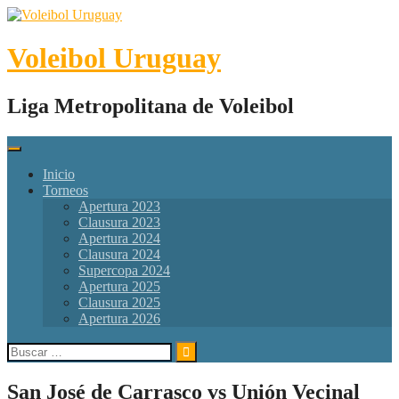
Skip
to
content
Voleibol Uruguay
Liga Metropolitana de Voleibol
Inicio
Torneos
Apertura 2023
Clausura 2023
Apertura 2024
Clausura 2024
Supercopa 2024
Apertura 2025
Clausura 2025
Apertura 2026
Buscar:
San José de Carrasco vs Unión Vecinal