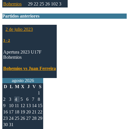
Bohemios
29
22
25
26
102
3
Partidos anteriores
2 de julio 2023
3
-
2
Apertura 2023 U17F
Bohemios
Bohemios vs Juan Ferreira
agosto 2026
D
L
M
X
J
V
S
1
2
3
4
5
6
7
8
9
10
11
12
13
14
15
16
17
18
19
20
21
22
23
24
25
26
27
28
29
30
31