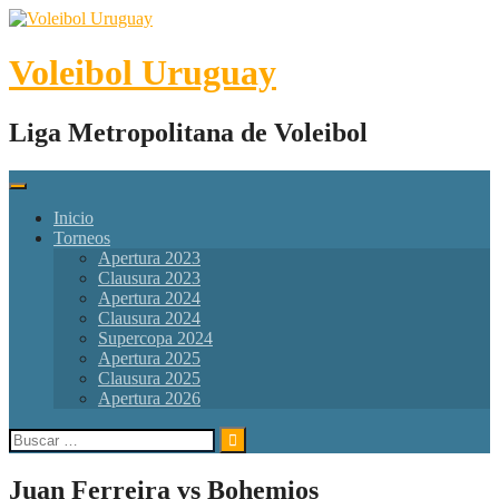
Skip
to
content
Voleibol Uruguay
Liga Metropolitana de Voleibol
Inicio
Torneos
Apertura 2023
Clausura 2023
Apertura 2024
Clausura 2024
Supercopa 2024
Apertura 2025
Clausura 2025
Apertura 2026
Buscar:
Juan Ferreira vs Bohemios